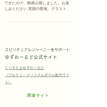
できたので、動画公開しました。お楽
しみください 英国の聖地、グラストン
ベリーにあるチャリスウェルでアルケ
ミークリスタルボウルを鳴らすタイミ
ングができ、自然に集まってきた方た
ちと一緒の瞑想のひとときを収録しま
した。途中、鳥がクリスタルボウルの
音に誘われるように集まってきて、美
しい鳴き声が鳴り響き、とても心地の
スピリチュアルジャーニーをサポート
良い、清らかな気持ちになれた印象深
ゆずわーるど公式サイト
い経験です。ぜひとも音をシェアした
いと、ほぼ編集なしでお届けします。
くりすたるゆずわーるど
一部箇所ノイズ除去の処理をしていま
（アルケミークリスタルボウル販売サイ
すが、約８〜１２名の人たちが集まっ
ト）
て、一緒に音を楽しみ、瞑想をしてい
たとは思えないほど、人の気配がしま
せん。参加された方、ありがとうござ
関連サイト
います。自分でもびっくりするぐら
い、ほかのノイズが入らずに録音でき