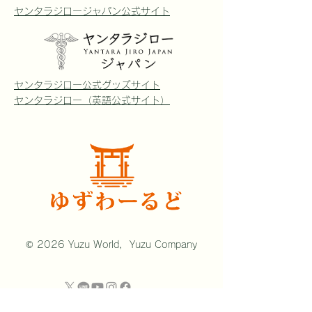
ヤンタラジロージャパン公式サイト
ています なお、チャリズウェルは静か
に、平穏を楽しむ場所として、携帯は
機内モードに、動画撮影は禁止となっ
ています。事務所でアルケミークリス
タルボウルを鳴らす許可を得て、鳴ら
ヤンタラジロー公式グッズサイト
しています。マイクがボウルのそばに
ヤンタラジロー（英語公式サイト）
あったので、音が大きめに聞こえるか
もしれませんが、周りの迷惑にならな
いよ
© 2026 Yuzu World, Yuzu Company
プロフィール