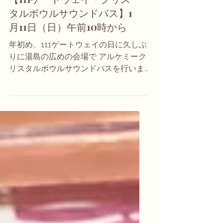
【111ゲートウェイ・クリス
タルボウルサウンドバス】1
月11日（日）午前10時から
年初め、111ゲートウェイの日に久しぶ
りに湯島の広めの会場で アルケミーク
リスタルボウルサウンドバスを行いま
す。 クリスタルボウル奏者はゆずこ＆
ゆりこ 久しぶりに二人で鳴らします。
2026年必要な音が届きますよう。 111
ゲートウェイの日 飛躍の年、2026 テ
ーマは「はじまる」＆ 2026年、1年を
健やかに幸せに過ごせますよう 「癒
し」をお届けします。 参加費： 5千円
場所： 千代田線湯島駅より徒歩3分ぐ
らい（詳細は参加者に伝えます） ＜お
知らせ＞ 初売りセール（ウェブショッ
プにて、１月２日から１２日まで） 開