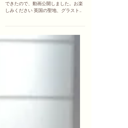
できたので、動画公開しました。お楽
しみください 英国の聖地、グラストン
ベリーにあるチャリスウェルでアルケ
ミークリスタルボウルを鳴らすタイミ
ングができ、自然に集まってきた方た
ちと一緒の瞑想のひとときを収録しま
した。途中、鳥がクリスタルボウルの
音に誘われるように集まってきて、美
しい鳴き声が鳴り響き、とても心地の
良い、清らかな気持ちになれた印象深
い経験です。ぜひとも音をシェアした
いと、ほぼ編集なしでお届けします。
一部箇所ノイズ除去の処理をしていま
すが、約８〜１２名の人たちが集まっ
て、一緒に音を楽しみ、瞑想をしてい
たとは思えないほど、人の気配がしま
せん。参加された方、ありがとうござ
います。自分でもびっくりするぐら
い、ほかのノイズが入らずに録音でき