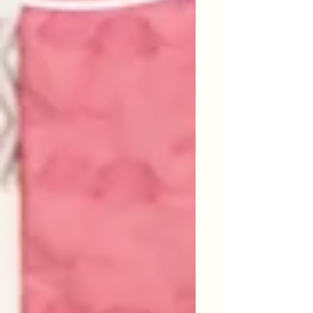
運クリスタルお守り 販売開始（1/6
から） 1月12日（月）10時から
YoutubeLive予定 2026年2月 クリスタ
ルボウルイントロ講座「瞑想力を高め
る」 2026年3月 クォンタムアルケミ
ークリスタルボウルプラクティショナ
ー講座レベル１開講予定 2026年5月
クォンタムアルケミークリスタルボウ
ルプラクティショナー講座レベル2開講
予定