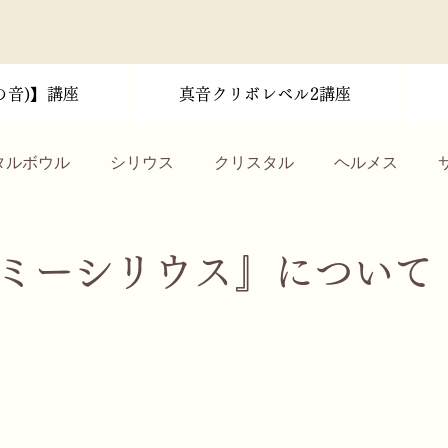
の音)】講座
真音クリボレベル2講座
タルボウル
シリウス
クリスタル
ヘルメス
のすゝめ
インド精神世界
個人セッション
記事
ミーシリウス』について
お茶会
スピリチュアルジャーニー
ナディリー
講座
音
コーシカの葉
感想
動画