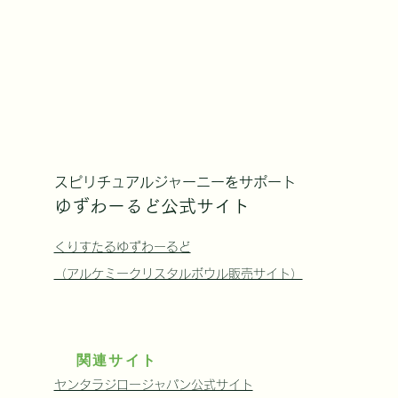
スピリチュアルジャーニーをサポート
ゆずわーるど公式サイト
くりすたるゆずわーるど
（アルケミークリスタルボウル販売サイト）
7/30(木)米現地時間 Crystal
関連サイト
Bowl Blessingsサウンドバス
ヤンタラジロージャパン公式サイト