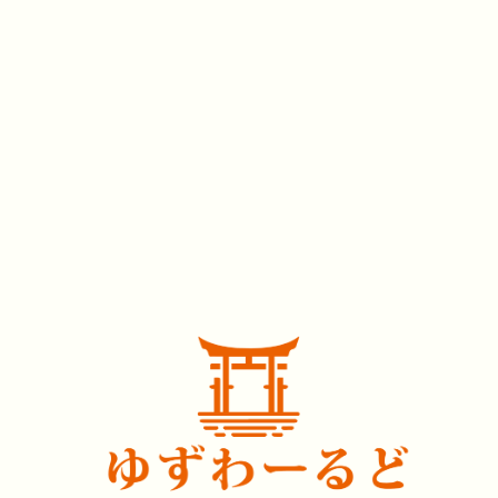
7月26日（日）クリスタルボ
トゥ
ウルin LA「大いなる力とつ
ボウ
ながる」