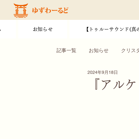
ム
お知らせ
【トゥルーサウンド(真
記事一覧
お知らせ
クリス
2024年9月18日
サウンドヒーリング
人生
『アルケ
旅
ドラゴン
ショップ
ヨガ
ウェルネス
学び