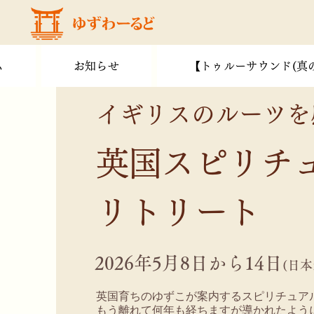
ム
お知らせ
【トゥルーサウンド(真
イギリスのルーツを
英国スピリチ
リトリート
2026年5月8日から14日
(日本
英国育ちのゆずこが案内するスピリチュア
もう離れて何年も経ちますが導かれたよう