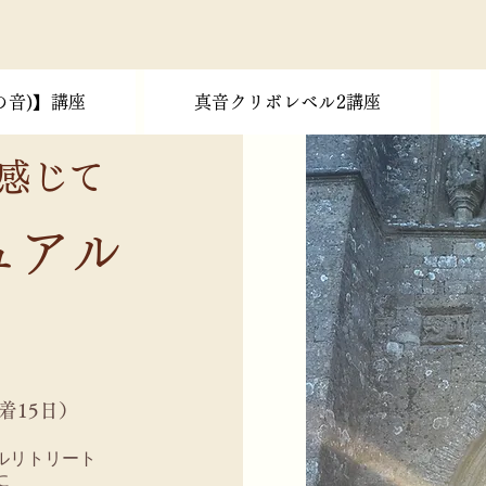
の音)】講座
真音クリボレベル2講座
感じて
ュアル
着15日）
ルリトリート
に