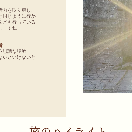
力を取り戻し、​
と同じように行か
んども行っている
しますね
所
不思議な場所
ないといけないと
旅のハイライト